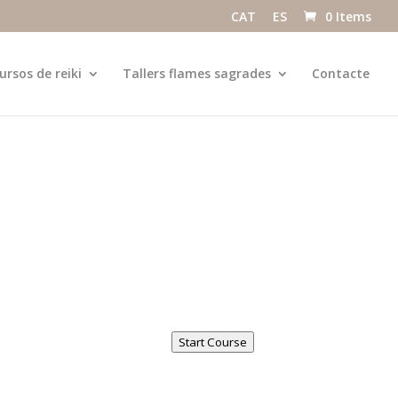
CAT
ES
0 Items
ursos de reiki
Tallers flames sagrades
Contacte
Start Course