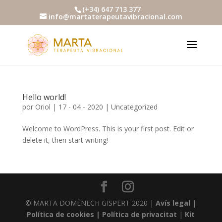
(+34) 647 713 377
info@martaterapeutavibracional.com
Hello world!
por
Oriol
|
17 - 04 - 2020
|
Uncategorized
Welcome to WordPress. This is your first post. Edit or
delete it, then start writing!
© MARTA DOMÈNECH GISPERT 2020 |
Avís legal
|
Política de cookies |
Política de privacitat
|
Kit