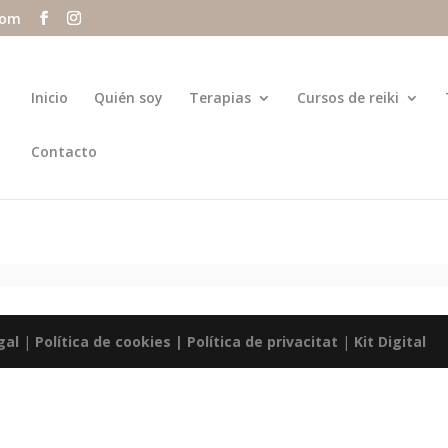
com
Inicio
Quién soy
Terapias
Cursos de reiki
Contacto
gal
|
Política de cookies |
Política de privacitat
|
Kit Digital