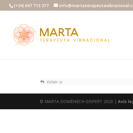
(+34) 647 713 377
info@martaterapeutavibracional.
Volver a:
© MARTA DOMÈNECH GISPERT 2020 |
Avís le