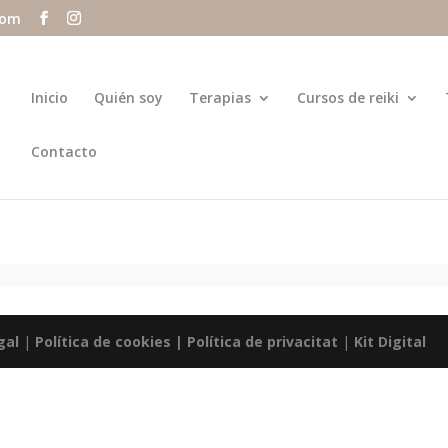
com
Inicio
Quién soy
Terapias
Cursos de reiki
Contacto
gal
|
Política de cookies |
Política de privacitat
|
Kit Digital