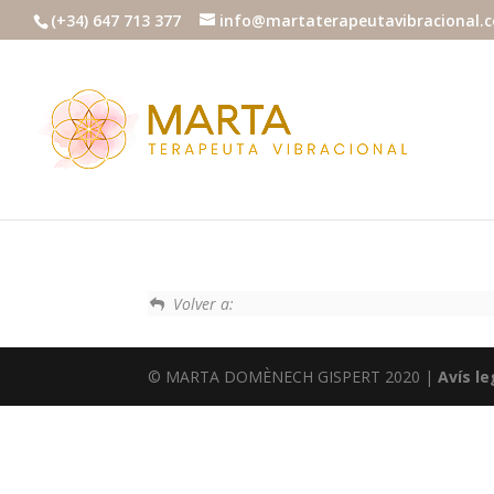
(+34) 647 713 377
info@martaterapeutavibracional.
Volver a:
© MARTA DOMÈNECH GISPERT 2020 |
Avís le